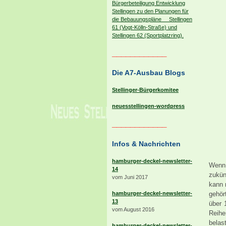
Bürgerbeteiligung Entwicklung
Stellingen zu den Planungen für
die Bebauungspläne Stellingen
61 (Vogt-Kölln-Straße) und
Stellingen 62 (Sportplatzring).
____________
Die A7-Ausbau Blogs
Stellinger-Bürgerkomitee
neuesstellingen-wordpress
____________
Infos & Nachrichten
hamburger-deckel-newsletter-
Wenn 
14
zukün
vom Juni 2017
kann 
hamburger-deckel-newsletter-
gehör
13
über 
vom August 2016
Reihe
belas
hamburger-deckel-newsletter-