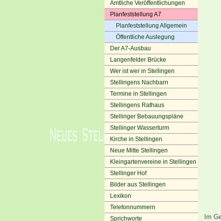
Amtliche Veröffentlichungen
Planfeststellung A7
Planfeststellung Allgemein
Öffentliche Auslegung
Der A7-Ausbau
Langenfelder Brücke
Wer ist wer in Stellingen
Stellingens Nachbarn
Termine in Stellingen
Stellingens Rathaus
Stellinger Bebauungspläne
Stellinger Wasserturm
Kirche in Stellingen
Neue Mitte Stellingen
Kleingartenvereine in Stellingen
Stellinger Hof
Bilder aus Stellingen
Lexikon
Telefonnummern
Im Ge
Sprichworte