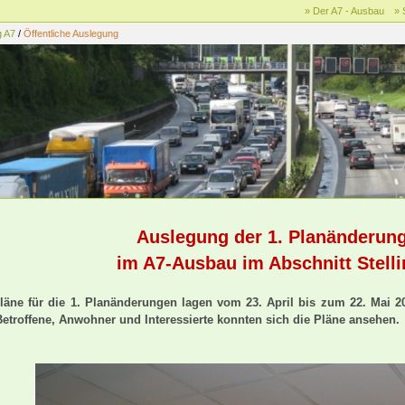
» Der A7 - Ausbau
» 
g A7
/
Öffentliche Auslegung
Auslegung der 1. Planänderun
im A7-Ausbau im Abschnitt Stelli
läne für die 1. Planänderungen lagen vom 23. April bis zum 22. Mai 2
Betroffene, Anwohner und Interessierte konnten sich die Pläne ansehen.