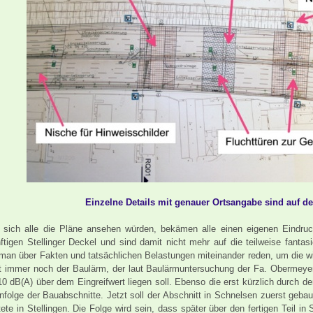
Einzelne Details mit genauer Ortsangabe sind auf d
sich alle die Pläne ansehen würden, bekämen alle einen eigenen Eindruc
ftigen Stellinger Deckel und sind damit nicht mehr auf die teilweise fanta
man über Fakten und tatsächlichen Belastungen miteinander reden, um die 
t immer noch der Baulärm, der laut Baulärmuntersuchung der Fa. Obermey
10 dB(A) über dem Eingreifwert liegen soll. Ebenso die erst kürzlich durch 
nfolge der Bauabschnitte. Jetzt soll der Abschnitt in Schnelsen zuerst geba
tete in Stellingen. Die Folge wird sein, dass später über den fertigen Teil 