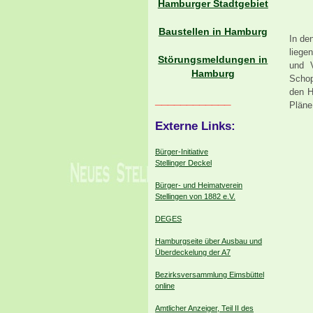
Hamburger Stadtgebiet
Baustellen in Hamburg
In de
liege
Störungsmeldungen in
und V
Hamburg
Schop
den H
____________
Pläne
Externe Links:
Bürger-Initiative
Stellinger Deckel
Bürger- und Heimatverein
Stellingen von 1882 e.V.
DEGES
Hamburgseite über Ausbau und
Überdeckelung der A7
Bezirksversammlung Eimsbüttel
online
Amtlicher Anzeiger, Teil II des