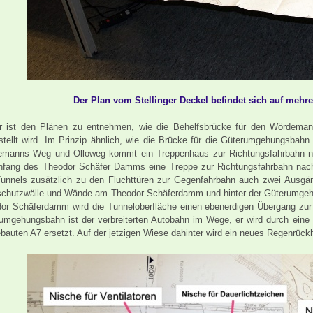
Der Plan vom Stellinger Deckel befindet sich auf mehre
r ist den Plänen zu entnehmen, wie die Behelfsbrücke für den Wördema
stellt wird. Im Prinzip ähnlich, wie die Brücke für die Güterumgehungsba
manns Weg und Olloweg kommt ein Treppenhaus zur Richtungsfahrbahn n
fang des Theodor Schäfer Damms eine Treppe zur Richtungsfahrbahn nach 
unnels zusätzlich zu den Fluchttüren zur Gegenfahrbahn auch zwei Ausgä
chutzwälle und Wände am Theodor Schäferdamm und hinter der Güterumge
or Schäferdamm wird die Tunneloberfläche einen ebenerdigen Übergang zur S
umgehungsbahn ist der verbreiterten Autobahn im Wege, er wird durch ei
bauten A7 ersetzt. Auf der jetzigen Wiese dahinter wird ein neues Regenrück