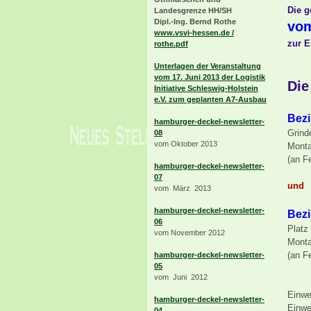
Die g
Landesgrenze HH/SH
Dipl.-Ing. Bernd Rothe
vom
www.vsvi-hessen.de /
zur E
rothe.pdf
Unterlagen der Veranstaltung
vom 17. Juni 2013 der Logistik
Die
Initiative Schleswig-Holstein
e.V. zum geplanten A7-Ausbau
Bezi
hamburger-deckel-newsletter-
Grind
08
vom Oktober 2013
Monta
(an F
hamburger-deckel-newsletter-
07
und
vom März 2013
hamburger-deckel-newsletter-
Bezi
06
Platz
vom November 2012
Monta
(an F
hamburger-deckel-newsletter-
05
vom Juni 2012
Einwe
hamburger-deckel-newsletter-
Einwe
04