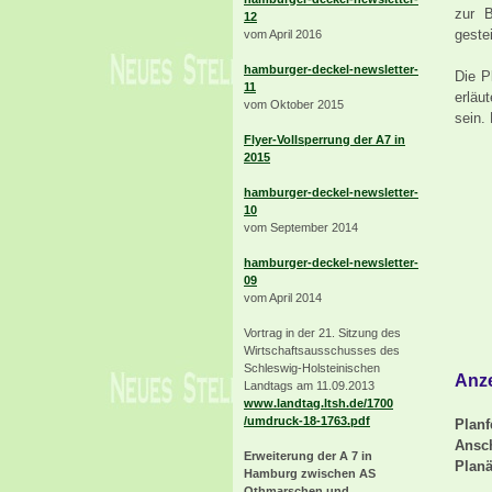
zur B
12
geste
vom April 2016
hamburger-deckel-newsletter-
Di
e P
11
erläu
vom Oktober 2015
sein.
Flyer-Vollsperrung der A7 in
2015
hamburger-deckel-newsletter-
10
vom September 2014
hamburger-deckel-newsletter-
09
vom April 2014
Vortrag in der 21. Sitzung des
Wirtschaftsausschusses des
Schleswig-Holsteinischen
Anze
Landtags am 11.09.2013
www.landtag.ltsh.de/1700
/umdruck-18-1763.pdf
Planf
Ansc
Erweiterung der A 7 in
Plan
Hamburg zwischen AS
Othmarschen und