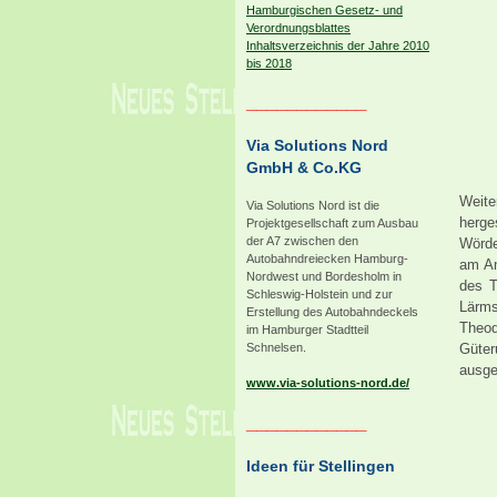
Hamburgischen Gesetz- und
Verordnungsblattes
Inhaltsverzeichnis der Jahre 2010
bis 2018
____________
Via Solutions Nord
GmbH & Co.KG
Weite
Via Solutions Nord ist die
herge
Projektgesellschaft zum Ausbau
der A7 zwischen den
Wörde
Autobahndreiecken Hamburg-
am An
Nordwest und Bordesholm in
des T
Schleswig-Holstein und zur
Lärms
Erstellung des Autobahndeckels
Theod
im Hamburger Stadtteil
Güter
Schnelsen.
ausge
www.via-solutions-nord.de/
____________
Ideen für Stellingen