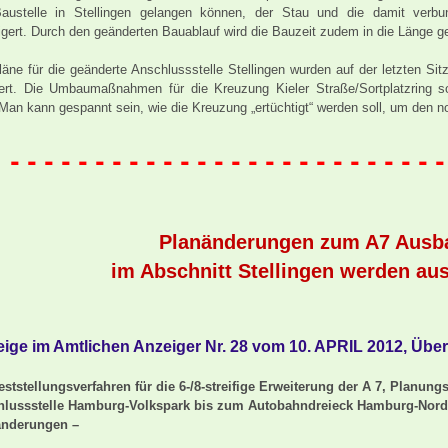
austelle in Stellingen gelangen können, der Stau und die damit ver
igert. Durch den geänderten Bauablauf wird die Bauzeit zudem in die Länge g
läne für die geänderte Anschlussstelle Stellingen wurden auf der letzten Si
tert. Die Umbaumaßnahmen für die Kreuzung Kieler Straße/Sortplatzring s
 Man kann gespannt sein, wie die Kreuzung „ertüchtigt“ werden soll, um den n
- - - - - - - - - - - - - - - - - - - - - - - - - -
Planänderungen zum A7 Ausb
im Abschnitt Stellingen werden aus
ige im Amtlichen Anzeiger Nr. 28 vom 10. APRIL 2012, Übers
eststellungsverfahren für die 6-/8-streifige Erweiterung der A 7, Planung
hlussstelle Hamburg-Volkspark bis zum Autobahndreieck Hamburg-Nord
änderungen –