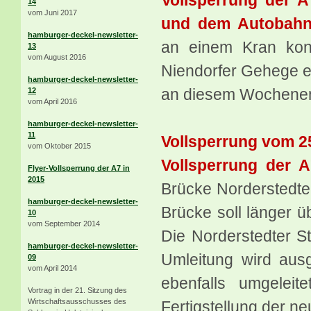
14
vom Juni 2017
und dem Autobahn
hamburger-deckel-newsletter-
an einem Kran konn
13
vom August 2016
Niendorfer Gehege e
hamburger-deckel-newsletter-
an diesem Wochenen
12
vom April 2016
hamburger-deckel-newsletter-
11
Vollsperrung vom 25
vom Oktober 2015
Vollsperrung der 
Flyer-Vollsperrung der A7 in
2015
Brücke Norderstedte
hamburger-deckel-newsletter-
Brücke soll länger ü
10
vom September 2014
Die Norderstedter St
hamburger-deckel-newsletter-
Umleitung wird aus
09
vom April 2014
ebenfalls umgeleit
Vortrag in der 21. Sitzung des
Wirtschaftsausschusses des
Fertigstellung der n