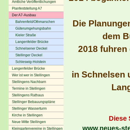
Amtliche Veröffentlichungen
Planfeststellung A7
Der A7-Ausbau
Die Planunge
Bahrenfeld/Othmarschen
Güterumgehungsbahn
dem B
Kieler Straße
Langenfelder Brücke
2018 fuhren 
Schnelsener Deckel
Stellinger Deckel
Schleswig-Holstein
Langenfelder Brücke
in Schnelsen 
Wer ist wer in Stellingen
Stellingens Nachbarn
Lang
Termine in Stellingen
Stellingens Rathaus
Stellinger Bebauungspläne
Stellinger Wasserturm
Kirche in Stellingen
Diese 
Neue Mitte Stellingen
www.neues-ste
Kleingartenvereine in Stellingen