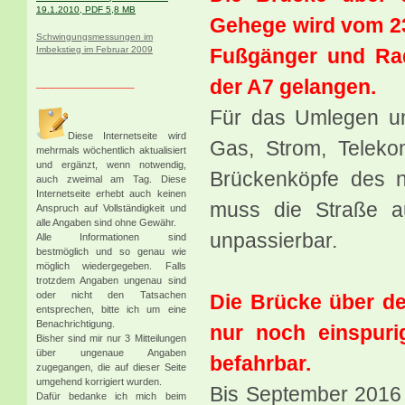
19.1.2010, PDF 5,8 MB
Gehege wird vom 23
Schwingungsmessungen im
Fußgänger und Rad
Imbekstieg im Februar 2009
____________
der A7 gelangen.
Für das Umlegen un
Diese Internetseite wird
Gas, Strom, Teleko
mehrmals wöchentlich aktualisiert
und ergänzt, wenn notwendig,
Brückenköpfe des 
auch zweimal am Tag. Diese
Internetseite erhebt auch keinen
muss die Straße a
Anspruch auf Vollständigkeit und
alle Angaben sind ohne Gewähr.
unpassierbar.
Alle Informationen sind
bestmöglich und so genau wie
möglich wiedergegeben. Falls
trotzdem Angaben ungenau sind
oder nicht den Tatsachen
Die Brücke über d
entsprechen, bitte ich um eine
Benachrichtigung.
nur noch einspuri
Bisher sind mir nur 3 Mitteilungen
über ungenaue Angaben
befahrbar.
zugegangen, die auf dieser Seite
umgehend korrigiert wurden.
Bis September 2016 
Dafür bedanke ich mich beim