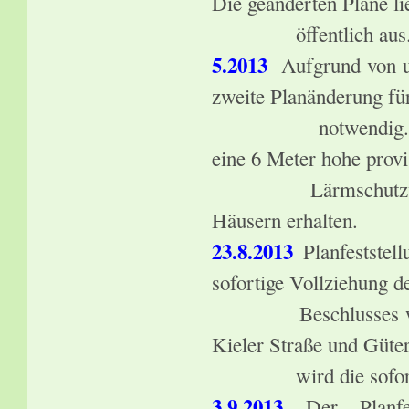
Die geänderten Pläne li
öffentlich aus
5.2013
Aufgrund von u
zweite Planänderung für
notwendig. Die Anw
eine 6 Meter hohe provi
Lärmschutzwand mit
Häusern erhalten.
23.8.2013
Planfeststell
sofortige Vollziehung d
Beschlusses wird an
Kieler Straße und Güt
wird die sofortige 
3.9.2013
Der Planfest