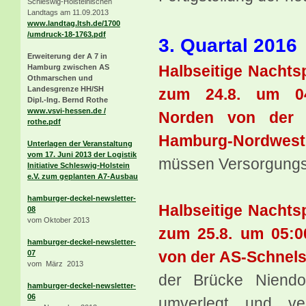
Schleswig-Holsteinischen
Landtags am 11.09.2013
www.landtag.ltsh.de/1700
/umdruck-18-1763.pdf
3. Quartal 2016
Erweiterung der A 7 in
Halbseitige Nachts
Hamburg zwischen AS
Othmarschen und
Landesgrenze HH/SH
zum 24.8. um 04
Dipl.-Ing. Bernd Rothe
www.vsvi-hessen.de /
Norden
von der A
rothe.pdf
Hamburg-Nordwest
Unterlagen der Veranstaltung
vom 17. Juni 2013 der Logistik
müssen Versorgungsl
Initiative Schleswig-Holstein
e.V. zum geplanten A7-Ausbau
hamburger-deckel-newsletter-
Halbseitige Nachts
08
vom Oktober 2013
zum 25.8. um 05:0
hamburger-deckel-newsletter-
von der AS-Schnels
07
vom März 2013
der Brücke Niendo
hamburger-deckel-newsletter-
06
umverlegt und ve