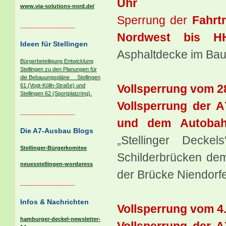
Uhr
www.via-solutions-nord.de/
Sperrung der
Fahrt
____________
Nordwest bis HH
Ideen für Stellingen
Asphaltdecke im Baus
Bürgerbeteiligung Entwicklung
Stellingen zu den Planungen für
die Bebauungspläne Stellingen
Vollsperrung vom 28
61 (Vogt-Kölln-Straße) und
Stellingen 62 (Sportplatzring).
Vollsperrung der A
____________
und dem Autobah
Die A7-Ausbau Blogs
„Stellinger Deck
Stellinger-Bürgerkomitee
Schilderbrücken dem
neuesstellingen-wordpress
der Brücke Niendorf
____________
Infos & Nachrichten
Vollsperrung vom 4.
hamburger-deckel-newsletter-
Vollsperrung der A