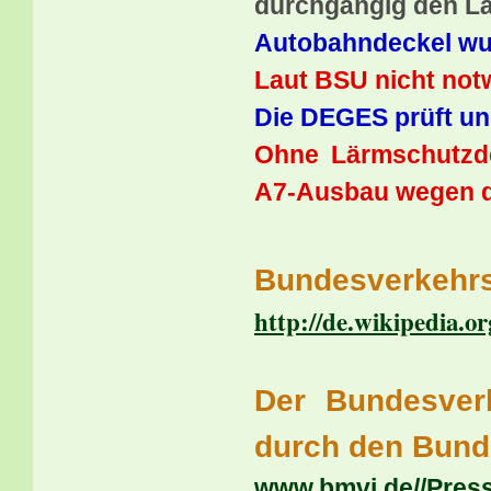
durchgängig den Lä
Autobahndeckel wur
Laut BSU nicht not
Die DEGES prüft un
Ohne Lärmschutzdec
A7-Ausbau wegen de
Bundesverkehr
http://de.wikipedia.
Der Bundesver
durch den Bund
www.bmvi.de//Press