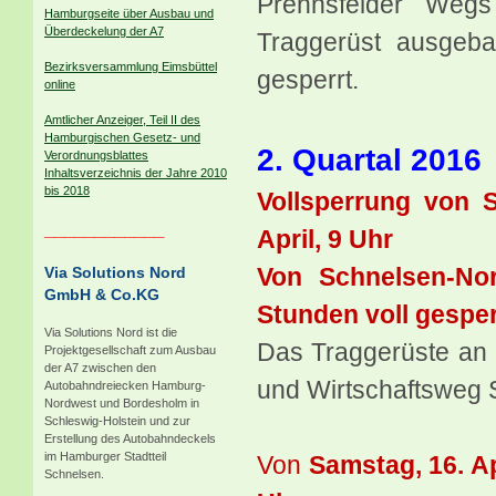
Prehnsfelder Weg
Hamburgseite über Ausbau und
Überdeckelung der A7
Traggerüst ausgeba
Bezirksversammlung Eimsbüttel
gesperrt.
online
Amtlicher Anzeiger, Teil II des
Hamburgischen Gesetz- und
2. Quartal 2016
Verordnungsblattes
Inhaltsverzeichnis der Jahre 2010
bis 2018
Vollsperrung von S
____________
April, 9 Uhr
Von Schnelsen-Nor
Via Solutions Nord
GmbH & Co.KG
Stunden voll gesper
Via Solutions Nord ist die
Das
Traggerüste a
Projektgesellschaft zum Ausbau
der A7 zwischen den
und Wirtschaftsweg 
Autobahndreiecken Hamburg-
Nordwest und Bordesholm in
Schleswig-Holstein und zur
Erstellung des Autobahndeckels
im Hamburger Stadtteil
Von
Samstag, 16. Ap
Schnelsen.