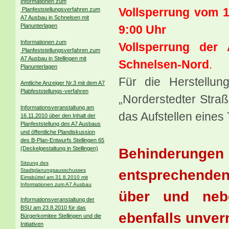
Informationen zum
Vollsperrung vom 1
Planfeststellungsverfahren zum
A7 Ausbau in Schnelsen mit
Planunterlagen
9:00 Uhr
Informationen zum
Vollsperrung de
Planfeststellungsverfahren zum
A7 Ausbau in Stellingen mit
Schnelsen-Nord
.
Planunterlagen
Für die Herstellu
Amtliche Anzeiger Nr.3 mit dem A7
Plabfeststellungs-verfahren
„Norderstedter Stra
Informationsveranstaltung am
das Aufstellen eines 
16.11.2010 über den Inhalt der
Planfeststellung des A7 Ausbaus
und öffentliche Plandiskussion
des B-Plan-Entwurfs Stellingen 65
Behinderu
(Deckelgestaltung in Stellingen)
Sitzung des
entsprechende
Stadtplanungsausschusses
Eimsbüttel am 31.8.2010 mit
Informationen zum A7 Ausbau
über und neb
Informationsveranstaltung der
BSU am 23.8.2010 für das
ebenfalls unver
Bürgerkomitee Stellingen und die
Initiativen