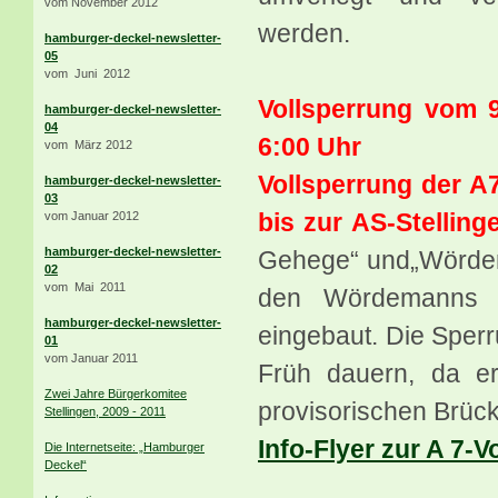
vom November 2012
werden.
hamburger-deckel-newsletter-
05
vom Juni 2012
Vollsperrung vom 
hamburger-deckel-newsletter-
04
6:00 Uhr
vom März 2012
Vollsperrung der 
hamburger-deckel-newsletter-
03
bis zur AS-Stelling
vom Januar 2012
hamburger-deckel-newsletter-
Gehege“ und
„Wörde
02
vom Mai 2011
den Wördemanns W
hamburger-deckel-newsletter-
eingebaut. Die Spe
01
vom Januar 2011
Früh dauern, da e
Zwei Jahre Bürgerkomitee
provisorischen Brüc
Stellingen, 2009 - 2011
Info-Flyer zur A 7-
Die Internetseite: „Hamburger
Deckel“