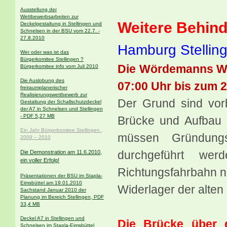
Ausstellung der
Wettbewerbsarbeiten zur
Weitere Behind
Deckelgestaltung in Stellingen und
Schnelsen in der BSU vom 22.7. -
27.8.2010
Hamburg Stellin
Wer oder was ist das
Bürgerkomitee Stellingen ?
Die Wördemanns We
Bürgerkomitee info vom Juli 2010
Die Auslobung des
07:00 Uhr bis zum 2
freiraumplanerischer
Realisierungswettbewerb zur
Der Grund sind vor
Gestaltung der Schallschutzdeckel
der A7 in Schnelsen und Stellingen
- PDF 5,27 MB
Brücke und Aufbau 
Ein Jahr Bürgerkomitee Stellingen ,
müssen Gründungsa
2009 – 2010
durchgeführt we
Die Demonstration am 11.6.2010,
ein voller Erfolg!
Richtungsfahrbahn 
Präsentationen der BSU im Stapla-
Eimsbüttel am 19.01.2010
Widerlager der alte
Sachstand Januar 2010 der
Planung im Bereich Stellingen, PDF
33,4 MB
Deckel A7 in Stellingen und
Die Brücke über d
Schnelsen im Stapla-Eimsbüttel