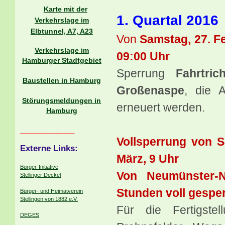
Karte mit der
1. Quartal 2016
Verkehrslage im
Elbtunnel, A7, A23
Von
Samstag, 27. F
Verkehrslage im
09:00 Uhr
Hamburger Stadtgebiet
Sperrung
Fahrtri
Baustellen in Hamburg
Großenaspe
,
die A
Störungsmeldungen in
erneuert werden.
Hamburg
____________
Vollsperrung von S
Externe Links:
März, 9 Uhr
Bürger-Initiative
Von Neumünster-N
Stellinger Deckel
Stunden voll gesper
Bürger- und Heimatverein
Stellingen von 1882 e.V.
Für die Fertigst
DEGES